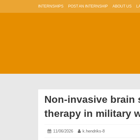
Skip
INTERNSHIPS
POST AN INTERNSHIP
ABOUT US
L
to
content
Non-invasive brain
therapy in military
Posted
11/06/2026
11/06/2026
Author:
k.hendriks-8
on: