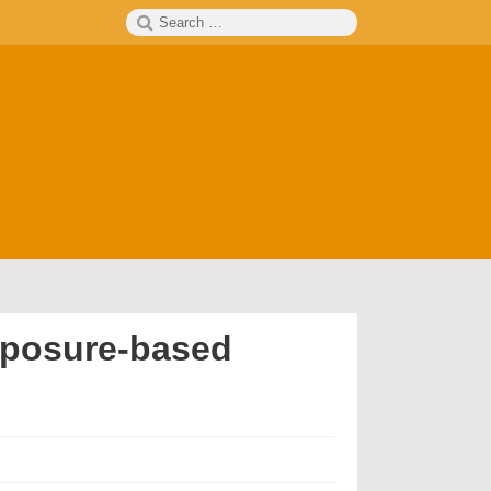
Search
SEARCH
for:
xposure-based