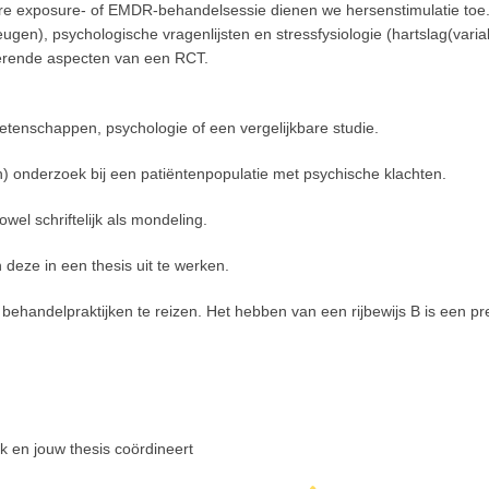
re exposure- of EMDR-behandelsessie dienen we hersenstimulatie toe
eugen), psychologische vragenlijsten en stressfysiologie (hartslag(varia
nerende aspecten van een RCT.
tenschappen, psychologie of een vergelijkbare studie.
sch) onderzoek bij een patiëntenpopulatie met psychische klachten.
el schriftelijk als mondeling.
deze in een thesis uit te werken.
r behandelpraktijken te reizen. Het hebben van een rijbewijs B is een pr
k en jouw thesis coördineert