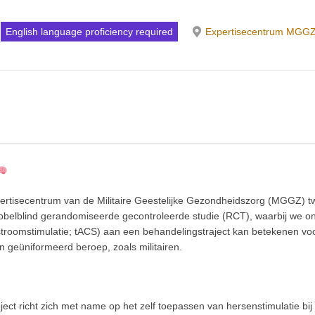
English language proficiency required
Expertisecentrum MGG
ertisecentrum van de Militaire Geestelijke Gezondheidszorg (MGGZ) t
belblind gerandomiseerde gecontroleerde studie (RCT), waarbij we o
lstroomstimulatie; tACS) aan een behandelingstraject kan betekenen vo
 geüniformeerd beroep, zoals militairen.
oject richt zich met name op het zelf toepassen van hersenstimulatie bi