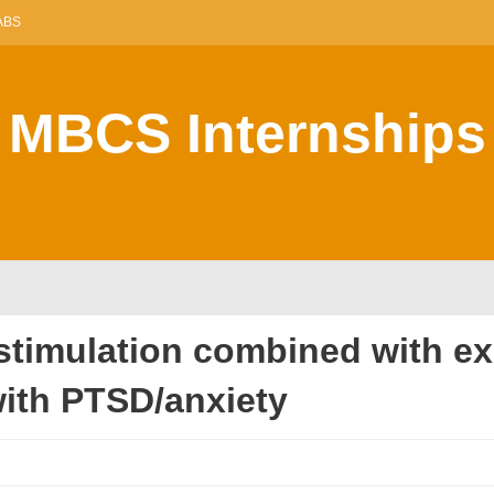
ABS
MBCS Internships
 stimulation combined with e
 with PTSD/anxiety