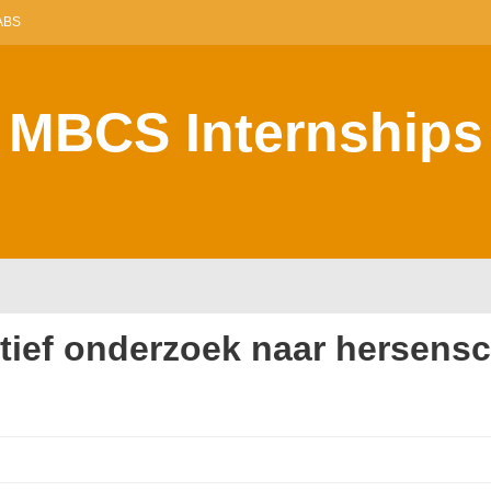
ABS
MBCS Internships
atief onderzoek naar hersen