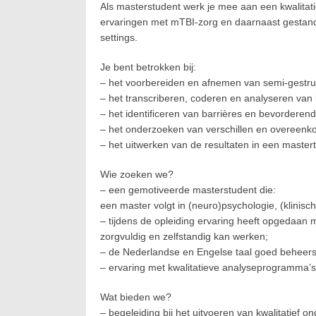
Als masterstudent werk je mee aan een kwalitati
ervaringen met mTBI-zorg en daarnaast gestand
settings.
Je bent betrokken bij:
– het voorbereiden en afnemen van semi-gestruc
– het transcriberen, coderen en analyseren van k
– het identificeren van barrières en bevorderende
– het onderzoeken van verschillen en overeenkom
– het uitwerken van de resultaten in een master
Wie zoeken we?
– een gemotiveerde masterstudent die:
een master volgt in (neuro)psychologie, (klinis
– tijdens de opleiding ervaring heeft opgedaan m
zorgvuldig en zelfstandig kan werken;
– de Nederlandse en Engelse taal goed beheerst,
– ervaring met kwalitatieve analyseprogramma’s
Wat bieden we?
– begeleiding bij het uitvoeren van kwalitatief o