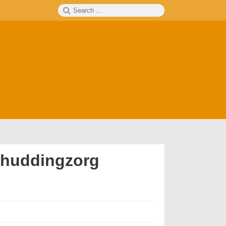
Search
SEARCH
for:
schuddingzorg