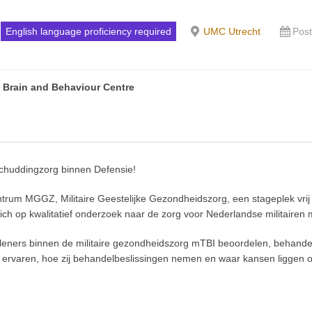
English language proficiency required
UMC Utrecht
Pos
y Brain and Behaviour Centre
schuddingzorg binnen Defensie!
ntrum MGGZ, Militaire Geestelijke Gezondheidszorg, een stageplek vri
zich op kwalitatief onderzoek naar de zorg voor Nederlandse militaire
eners binnen de militaire gezondheidszorg mTBI beoordelen, behandel
s ervaren, hoe zij behandelbeslissingen nemen en waar kansen liggen o