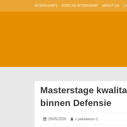
Skip
INTERNSHIPS
POST AN INTERNSHIP
ABOUT US
L
to
content
Masterstage kwalit
binnen Defensie
Posted
29/05/2026
01/06/2026
Author:
s.paludanus-2
on: