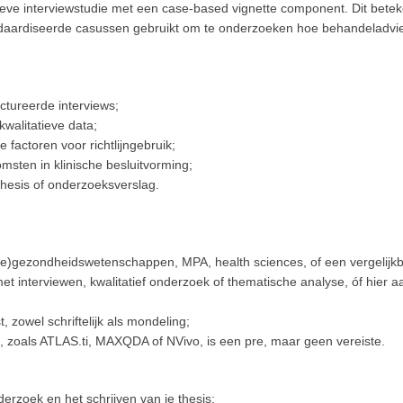
eve interviewstudie met een case-based vignette component. Dit beteke
aardiseerde casussen gebruikt om te onderzoeken hoe behandeladvieze
tureerde interviews;
walitatieve data;
 factoren voor richtlijngebruik;
sten in klinische besluitvorming;
thesis of onderzoeksverslag.
che)gezondheidswetenschappen, MPA, health sciences, of een vergelijkb
et interviewen, kwalitatief onderzoek of thematische analyse, óf hier aa
 zowel schriftelijk als mondeling;
, zoals ATLAS.ti, MAXQDA of NVivo, is een pre, maar geen vereiste.
nderzoek en het schrijven van je thesis;