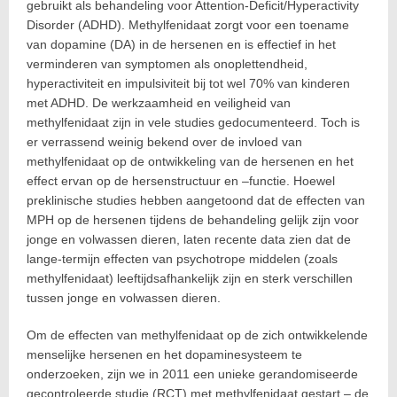
gebruikt als behandeling voor Attention-Deficit/Hyperactivity
Disorder (ADHD). Methylfenidaat zorgt voor een toename
van dopamine (DA) in de hersenen en is effectief in het
verminderen van symptomen als onoplettendheid,
hyperactiviteit en impulsiviteit bij tot wel 70% van kinderen
met ADHD. De werkzaamheid en veiligheid van
methylfenidaat zijn in vele studies gedocumenteerd. Toch is
er verrassend weinig bekend over de invloed van
methylfenidaat op de ontwikkeling van de hersenen en het
effect ervan op de hersenstructuur en –functie. Hoewel
preklinische studies hebben aangetoond dat de effecten van
MPH op de hersenen tijdens de behandeling gelijk zijn voor
jonge en volwassen dieren, laten recente data zien dat de
lange-termijn effecten van psychotrope middelen (zoals
methylfenidaat) leeftijdsafhankelijk zijn en sterk verschillen
tussen jonge en volwassen dieren.
Om de effecten van methylfenidaat op de zich ontwikkelende
menselijke hersenen en het dopaminesysteem te
onderzoeken, zijn we in 2011 een unieke gerandomiseerde
gecontroleerde studie (RCT) met methylfenidaat gestart – de