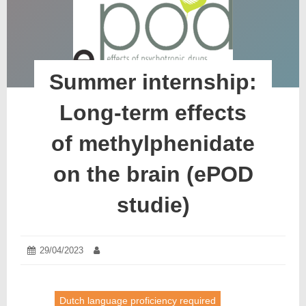
Summer internship:
Long-term effects
of methylphenidate
on the brain (ePOD
studie)
Posted
29/04/2023
04/05/2023
Author:
on:
Dutch language proficiency required