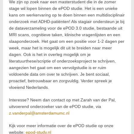
We zijn op zoek naar een masterstudent die in de zomer
stage wil lopen binnen de ePOD studie. Het is een unieke
kans om werkervaring op te doen binnen een multidisciplinair
onderzoek met ADHD-patiënten! Als stagiair ondersteun je bij
de dataverzameling voor de ePOD 3.0 studie, bestaande uit
MRI scans, cognitieve taken, klinische vragenlijsten en een
slaaponderzoek. Het gaat om een positie voor 1-2 dagen per
week, maar het is mogelijk dit uit te breiden naar meer
dagen. Ook is het in overleg mogelijk om je
literatuurthese/scriptie of onderzoeksproject te schrijven,
aangezien het gaat om een vervolgstudie is er ruim
voldoende data om over te schrijven. Je bent sociaal,
proactief, betrouwbaar en zorgvuldig. Verder spreek je
vloeiend Nederlands.
Interesse? Neem dan contact op met Zarah van der Pal,
uitvoerend onderzoeker van de ePOD studie, via
z.vanderpal@amsterdamumc.nl
Kijk voor meer informatie over de ePOD studie op onze
website:
epod-study.nl