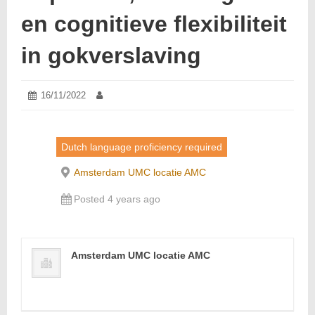
en cognitieve flexibiliteit
in gokverslaving
Posted
16/11/2022
16/11/2022
Author:
on:
Dutch language proficiency required
Amsterdam UMC locatie AMC
Posted 4 years ago
Amsterdam UMC locatie AMC