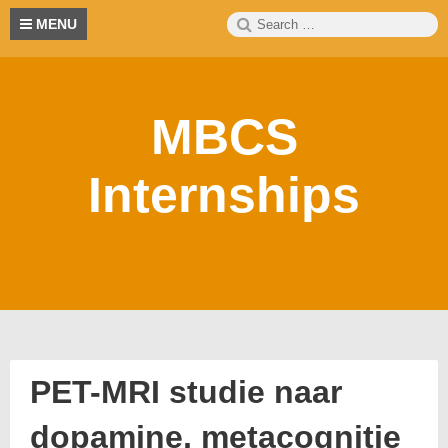
Skip
Search
S
MENU
to
for:
content
MBCS
Internships
PET-MRI studie naar
dopamine, metacognitie