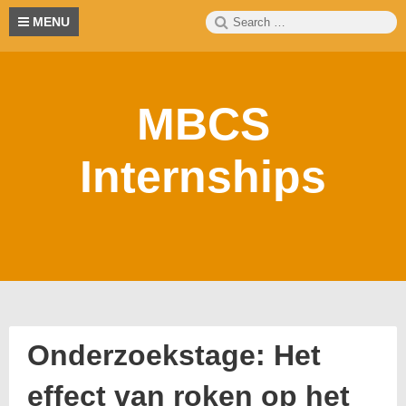
Skip
Search
S
MENU
to
for:
content
MBCS
Internships
Onderzoekstage: Het
effect van roken op het