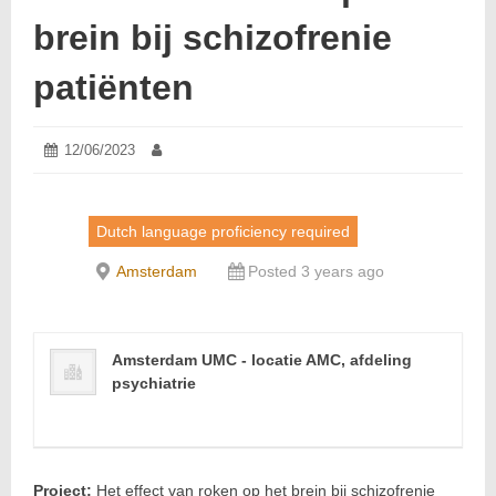
brein bij schizofrenie
patiënten
Posted
12/06/2023
13/06/2023
Author:
on:
Dutch language proficiency required
Amsterdam
Posted 3 years ago
Amsterdam UMC - locatie AMC, afdeling
psychiatrie
Project:
Het effect van roken op het brein bij schizofrenie