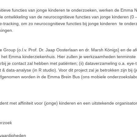
tieve functies van jonge kinderen te onderzoeken, werken de Emma N
ontwikkeling van de neurocognitieve functies van jonge kinderen (0 – 
ye-tracking, om zo neurocognitieve functies bij jonge kinderen te ond
kingen.
roup (o.l.v. Prof. Dr. Jaap Oosterlaan en dr. Marsh Königs) en de afde
in het Emma kinderziekenhuis. Hier zullen je werkzaamheden tenminste 
ij je contact zal hebben met patiënten; (ii) dataverzameling o.a. eye-t
 data-analyse (in R studio). Voor dit project zal je betrokken zijn bij (
 afgenomen worden in de Emma Brein Bus (ons mobiele onderzoekslaborat
ent met affiniteit voor (jonge) kinderen en een uitstekende organisato
erzoek
vaardigheden