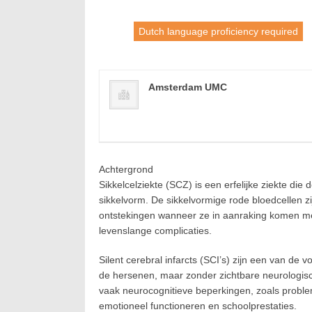
Dutch language proficiency required
Amsterdam UMC
Achtergrond
Sikkelcelziekte (SCZ) is een erfelijke ziekte di
sikkelvorm. De sikkelvormige rode bloedcellen z
ontstekingen wanneer ze in aanraking komen met w
levenslange complicaties.
Silent cerebral infarcts (SCI’s) zijn een van 
de hersenen, maar zonder zichtbare neurologis
vaak neurocognitieve beperkingen, zoals probl
emotioneel functioneren en schoolprestaties.