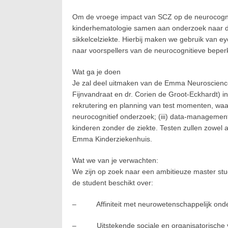
Om de vroege impact van SCZ op de neurocogni
kinderhematologie samen aan onderzoek naar de 
sikkelcelziekte. Hierbij maken we gebruik van e
naar voorspellers van de neurocognitieve beper
Wat ga je doen
Je zal deel uitmaken van de Emma Neuroscience G
Fijnvandraat en dr. Corien de Groot-Eckhardt) 
rekrutering en planning van test momenten, waarb
neurocognitief onderzoek; (iii) data-management &
kinderen zonder de ziekte. Testen zullen zowel
Emma Kinderziekenhuis.
Wat we van je verwachten:
We zijn op zoek naar een ambitieuze master stud
de student beschikt over:
– Affiniteit met neurowetenschappelijk ond
– Uitstekende sociale en organisatorische 