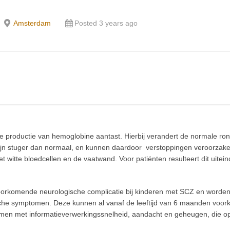
Amsterdam
Posted 3 years ago
e de productie van hemoglobine aantast. Hierbij verandert de normale r
ijn stuger dan normaal, en kunnen daardoor verstoppingen veroorzaken 
itte bloedcellen en de vaatwand. Voor patiënten resulteert dit uiteind
de voorkomende neurologische complicatie bij kinderen met SCZ en word
che symptomen. Deze kunnen al vanaf de leeftijd van 6 maanden voork
emen met informatieverwerkingssnelheid, aandacht en geheugen, die o