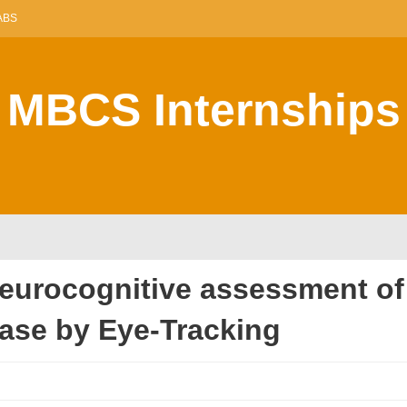
ABS
MBCS Internships
eurocognitive assessment of
sease by Eye-Tracking